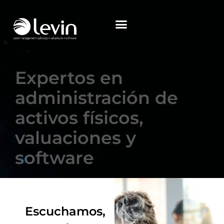
Expertos en
administración de
activos físicos,
valuaciones y
software
Escuchamos,